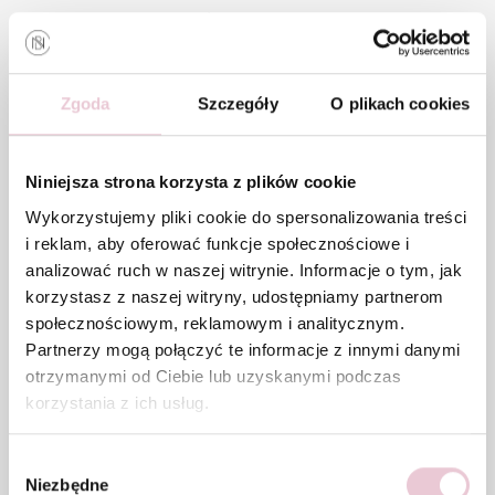
ujędrnia i zagęszcza skórę,
modeluje kontury ciała.
Zgoda
Szczegóły
O plikach cookies
Efekty potwierdzają liczne badania kliniczne – dlatego
LPG
Alliance
jest powszechnie stosowany w renomowanych
klinikach medycyny estetycznej na całym świecie.
Niniejsza strona korzysta z plików cookie
Jak działa endermologia
Wykorzystujemy pliki cookie do spersonalizowania treści
i reklam, aby oferować funkcje społecznościowe i
LPG Alliance?
analizować ruch w naszej witrynie. Informacje o tym, jak
korzystasz z naszej witryny, udostępniamy partnerom
społecznościowym, reklamowym i analitycznym.
Mechanizm jest całkowicie naturalny i opiera się na tzw.
Partnerzy mogą połączyć te informacje z innymi danymi
mechanotransdukcji
– skóra reaguje na stymulację
otrzymanymi od Ciebie lub uzyskanymi podczas
mechaniczną, aktywując procesy biologiczne w tkankach.
korzystania z ich usług.
Podczas zabiegu zachodzą 3 kluczowe procesy:
Wybór
1. Lipomasaż – redukcja tkanki
Niezbędne
zgody