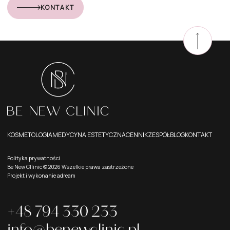
KONTAKT
KOSMETOLOGIA
MEDYCYNA ESTETYCZNA
CENNIK
ZESPÓŁ
BLOG
KONTAKT
Polityka prywatności
Be New Cllinic ©
2026
Wszelkie prawa zastrzeżone
Projekt i wykonanie
adream
+48 794 330 233
info@benewclinic.pl