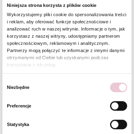
Niniejsza strona korzysta z plików cookie
Wykorzystujemy pliki cookie do spersonalizowania treści
i reklam, aby oferować funkcje społecznościowe i
analizować ruch w naszej witrynie. Informacje o tym, jak
korzystasz z naszej witryny, udostępniamy partnerom
społecznościowym, reklamowym i analitycznym.
Partnerzy mogą połączyć te informacje z innymi danymi
* Wyrażam zgodę na przetwarzanie moich
otrzymanymi od Ciebie lub uzyskanymi podczas
danych osobowych oraz akceptuję
politykę
prywatności
.
korzystania z ich usług.
Wybór
WYŚLIJ WIADOMNOŚĆ
Niezbędne
zgody
Wybierz lokalizację:
MOGILANY
SKAWINA
Preferencje
Statystyka
Odwiedź nas