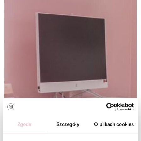
Napisz
info@benewclinic.pl
Zgoda
Szczegóły
O plikach cookies